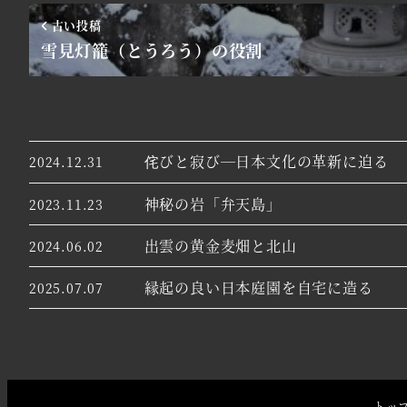
古い投稿
雪見灯籠（とうろう）の役割
侘びと寂び―日本文化の革新に迫る
2024.12.31
神秘の岩「弁天島」
2023.11.23
出雲の黄金麦畑と北山
2024.06.02
縁起の良い日本庭園を自宅に造る
2025.07.07
トッ