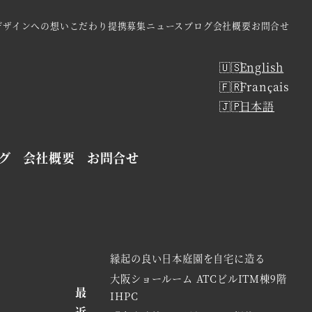
デザインへの想い
こだわり
提携募集
ニュース
ブログ
会社概要
お問合せ
English
Français
日本語
グ
会社概要
お問合せ
縁起の良い日本庭園を自宅に造る
大阪ショールーム ATCビルITM棟9階
最
IHPC
近