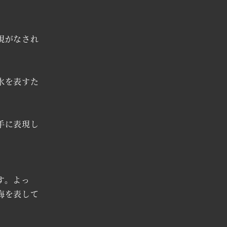
現がなされ
水を表すた
手に表現し
す。よっ
海を表して